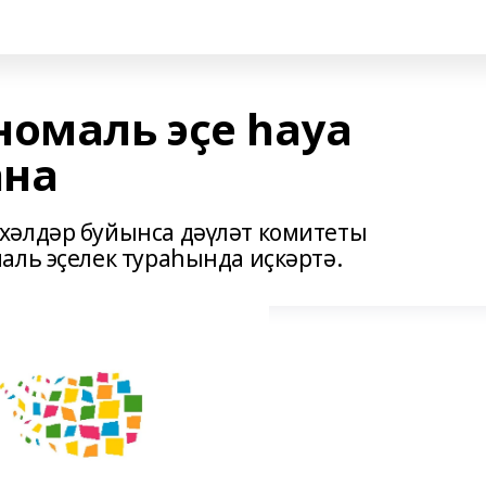
номаль эҫе һауа
ана
хәлдәр буйынса дәүләт комитеты
аль эҫелек тураһында иҫкәртә.