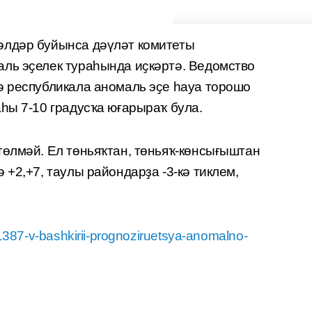
әлдәр буйынса дәүләт комитеты
ль эҫелек тураһында иҫкәртә. Ведомство
ә республикала аномаль эҫе һауа торошо
һы 7-10 градусҡа юғарыраҡ була.
төлмәй. Ел төньяҡтан, төньяҡ-көнсығыштан
 +2,+7, таулы райондарҙа -3-кә тиклем,
87-v-bashkirii-prognoziruetsya-anomalno-