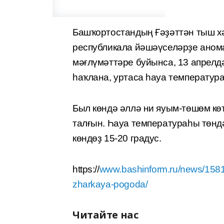
Башҡортостандың Ғәҙәттән тыш х
республикала йәшәүселәрҙе анома
мәғлүмәттәре буйынса, 13 апрелд
һаҡлана, уртаса һауа температура
Был көндә әллә ни яуым-төшөм кө
талғын. Һауа температураһы төндә
көндөҙ 15-20 градус.
https://
www.bashinform.ru/news/15813
zharkaya-pogoda/
Читайте нас