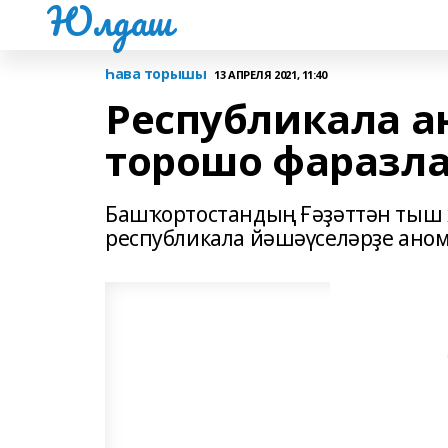
Юлдаш
Һава торышы
13 АПРЕЛЯ 2021, 11:40
Республикала а
торошо фаразл
Башҡортостандың Ғәҙәттән тыш 
республикала йәшәүселәрҙе аном