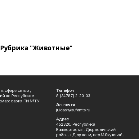
Рубрика "Животные"
в сфере связи ,
Телефон
ий по Республике
8 (34787) 2-20-03
омер: серия ПИ №ТУ
Эл. почта
juldash@ufamts.ru
Адрес
452320, Республика
Башкортостан, Дюртюлинский
район, г.Дюртюли, пер.М.Якутовой,