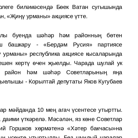
рлеге биләмәсендә Бөек Ватан сугышында
н, «Җиңү урманы» акциясе үтте.
юлы буенда шәһәр һәм районның бөтен
ш башкару - «Бердәм Русия» партиясе
урманы» республика акциясе кысаларында
лешен кертү өчен җыелды. Чарада шулай ук
ы, район һәм шәһәр Советларының яңа
Җыелышы - Корылтай депутаты Яков Кугубаев
тар мәйданда 10 мең агач үсентесе утыртты.
даими үткәрелә. Мәсәлән, яз көне Советлар
ий Горшков хөрмәтенә «Хәтер бакчасы»на
кын үсенте утыртылды. Без шундый чаралар