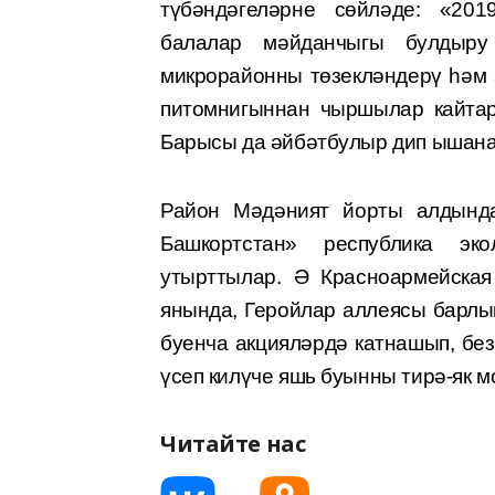
түбәндәгеләрне сөйләде: «20
балалар мәйданчыгы булдыр
микрорайонны төзекләндерү һәм 
питомнигыннан чыршылар кайтар
Барысы да әйбәтбулыр дип ышана
Район Мәдәният йорты алдында
Башкортстан» республика эк
утырттылар. Ә Красноармейская
янында, Геройлар аллеясы барлы
буенча акцияләрдә катнашып, бе
үсеп килүче яшь буынны тирә-як м
Читайте нас