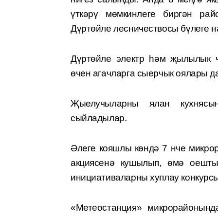
үткәрү мөмкинлеге биргән рай
Дүртөйле лесничествосы бүлеге 
Дүртөйле электр һәм җылылык ч
өчен агач­ларга сыерчык оялары д
Җыелучыларны ялан кухнясы
сыйладылар.
Әлеге кояшлы көндә 7 нче микро
акциясенә кушылып, өмә оешты
инициативаларны хуплау конкурсы
«Метеостанция» микрорайонынд