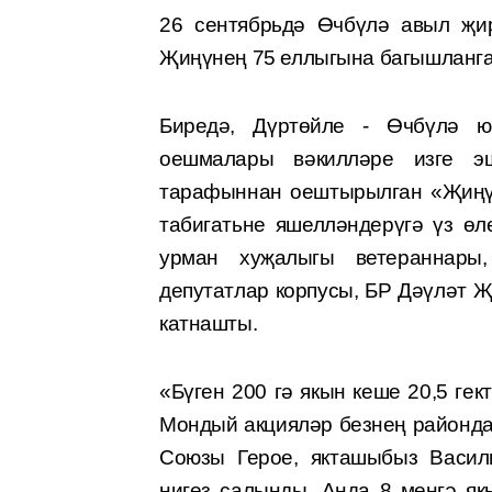
26 сентябрьдә Өчбүлә авыл җи
Җиңүнең 75 еллыгына багышланга
Биредә, Дүртөйле - Өчбүлә 
оешмалары вәкилләре изге э
тарафыннан оештырылган «Җиңү 
табигатьне яшелләндерүгә үз ө
урман хуҗалыгы ветераннар
депутатлар корпусы, БР Дәүләт 
катнашты.
«Бүген 200 гә якын кеше 20,5 гек
Мондый акцияләр безнең районда 
Союзы Герое, якташыбыз Васил
нигез салынды. Анда 8 меңгә я