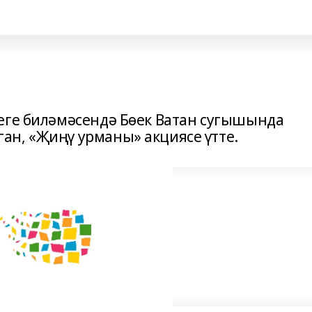
»
еге биләмәсендә Бөек Ватан сугышында
н, «Җиңү урманы» акциясе үтте.