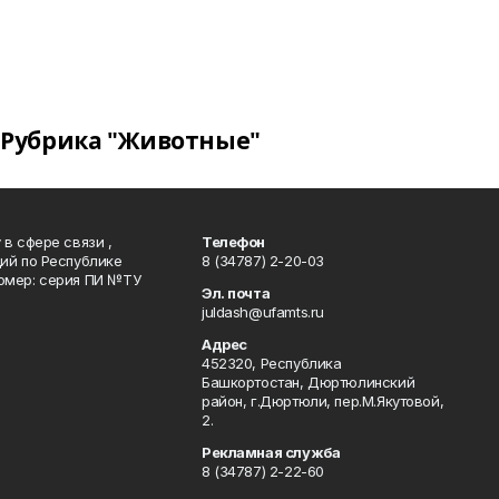
Рубрика "Животные"
в сфере связи ,
Телефон
ий по Республике
8 (34787) 2-20-03
омер: серия ПИ №ТУ
Эл. почта
juldash@ufamts.ru
Адрес
452320, Республика
Башкортостан, Дюртюлинский
район, г.Дюртюли, пер.М.Якутовой,
2.
Рекламная служба
8 (34787) 2-22-60