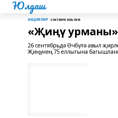
Юлдаш
АКЦИЯЛӘР
2 ОКТЯБРЯ 2020, 09:25
«Җиңү урманы
26 сентябрьдә Өчбүлә авыл җирл
Җиңүнең 75 еллыгына багышланга